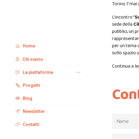
Torino 7 mar
L’incontro “
S
sede della
Ci
pubblici, un 
rappresentan
per un tema q
Home
sullo spazio 
Chi siamo
Continua a l
La piattaforma
Con
Progetti
Blog
Newsletter
Contatti