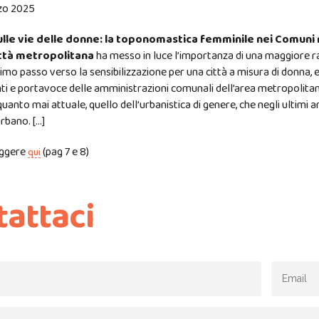
zo 2025
ulle vie delle donne: la toponomastica femminile nei Comuni
ttà metropolitana
ha messo in luce l’importanza di una maggiore 
primo passo verso la sensibilizzazione per una città a misura di donna,
ti e portavoce delle amministrazioni comunali dell’area metropolita
uanto mai attuale, quello dell’urbanistica di genere, che negli ultim
urbano. […]
eggere
(pag 7 e 8)
qui
tattaci