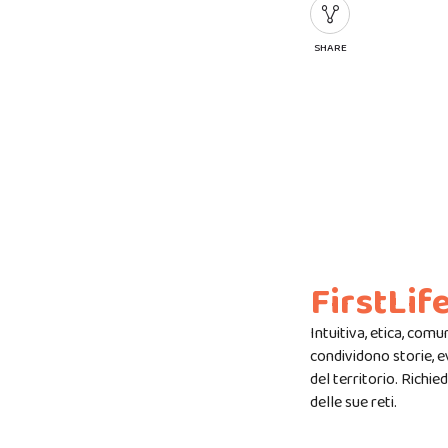
SHARE
FirstLif
Intuitiva, etica, comu
condividono storie, e
del territorio. Richie
delle sue reti.