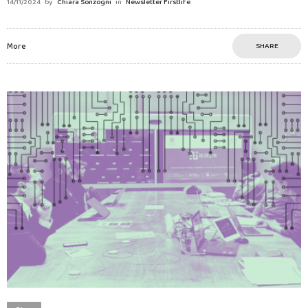
14/11/2024
by
Chiara Sonzogni
in
Newsletter Firstlife
More
SHARE