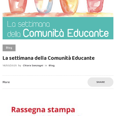
Blog
La settimana della Comunità Educante
18/03/2025
by
Chiara Sonzogni
in
Blog
More
SHARE