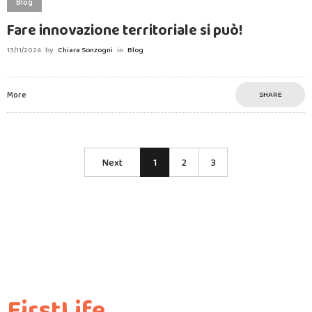
Blog
Fare innovazione territoriale si può!
13/11/2024
by
Chiara Sonzogni
in
Blog
More
SHARE
Next
1
2
3
FirstLife