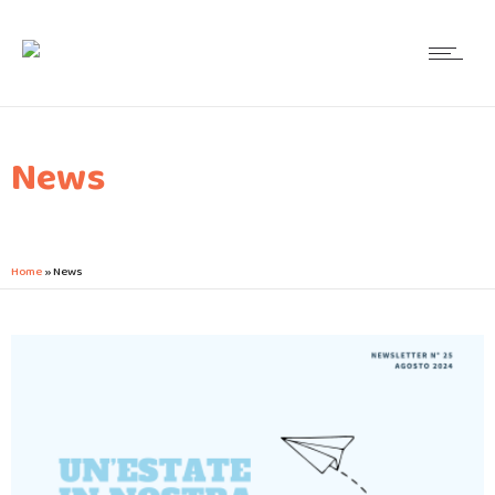
News
Home
»
News